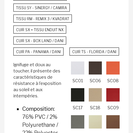
TISSU SY - SINERGY / CAMIRA
TISSU RM - REMIX 3 / KVADRAT
CUIR SX + TISSU ENDUIT NX
CUIR SX - BOX LAND / DANI
CUIR PA - PANAMA / DANI
CUIR TS - FLORIDA / DANI
Ignifuge et doux au
toucher, il présente des
caractéristiques de
SC01
SC06
SC08
résistance à l'exposition
au soleil et aux
intempéries.
SC17
SC18
SC09
Composition:
76% PVC / 2%
Polyurethane /
22% Polyester