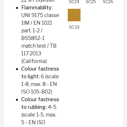
SC24
SC25
SC26
Flammability:
UNI 9175 classe
1IM / EN 1021
SC33
part. 1-2 /
BS5852-1
match test / TB
117:2013
(California)
Colour fastness
to light:
6 (scale
1-8, max. 8 - EN
ISO 105-B02)
Colour fastness
to rubbing:
4-5
(scale 1-5, max.
5 - EN ISO