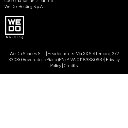
coordination de la part de
We.Do. Holding S.p.A.
We Do Spaces S.r.l. | Headquarters: Via XX Settembre, 272
33080 Roveredo in Piano (PN) P.IVA 01183880937|
Privacy
Policy
|
Credits