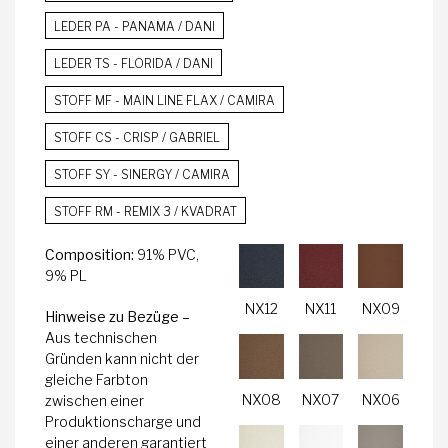
LEDER PA - PANAMA / DANI
LEDER TS - FLORIDA / DANI
STOFF MF - MAIN LINE FLAX / CAMIRA
STOFF CS - CRISP / GABRIEL
STOFF SY - SINERGY / CAMIRA
STOFF RM - REMIX 3 / KVADRAT
Composition:
91% PVC,
9% PL
NX12
NX11
NX09
Hinweise zu Bezüge –
Aus technischen
Gründen kann nicht der
gleiche Farbton
NX08
NX07
NX06
zwischen einer
Produktionscharge und
einer anderen garantiert