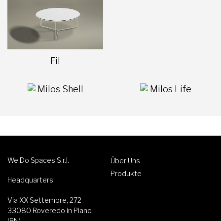
Fil
Milos Shell
Milos Life
We Do Spaces S.r.l.
Über Uns
Produkte
Headquarters
Via XX Settembre, 272
33080 Roveredo in Piano
(PN)