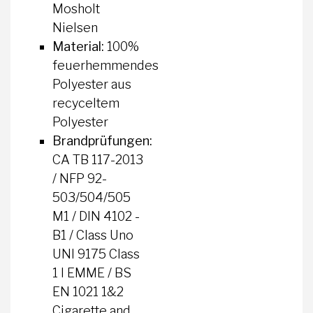
Mosholt
Nielsen
Material:
100%
feuerhemmendes
Polyester aus
recyceltem
Polyester
Brandprüfungen:
CA TB 117-2013
/ NFP 92-
503/504/505
M1 / DIN 4102 -
B1 / Class Uno
UNI 9175 Class
1 I EMME / BS
EN 1021 1&2
Cigarette and