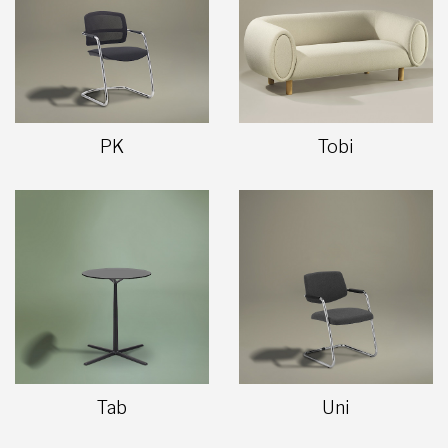
PK
Tobi
Tab
Uni