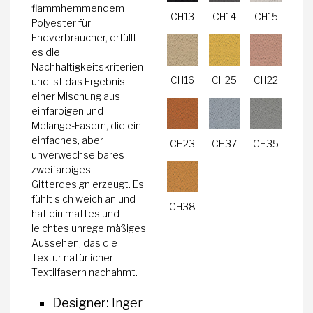
flammhemmendem
CH13
CH14
CH15
Polyester für
Endverbraucher, erfüllt
es die
Nachhaltigkeitskriterien
CH16
CH25
CH22
und ist das Ergebnis
einer Mischung aus
einfarbigen und
Melange-Fasern, die ein
einfaches, aber
CH23
CH37
CH35
unverwechselbares
zweifarbiges
Gitterdesign erzeugt. Es
fühlt sich weich an und
CH38
hat ein mattes und
leichtes unregelmäßiges
Aussehen, das die
Textur natürlicher
Textilfasern nachahmt.
Designer:
Inger