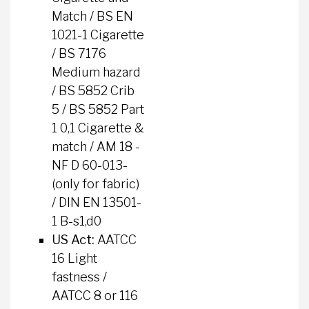
Match / BS EN
1021-1 Cigarette
/ BS 7176
Medium hazard
/ BS 5852 Crib
5 / BS 5852 Part
1 0,1 Cigarette &
match / AM 18 -
NF D 60-013-
(only for fabric)
/ DIN EN 13501-
1 B-s1,d0
US Act
:
AATCC
16 Light
fastness /
AATCC 8 or 116