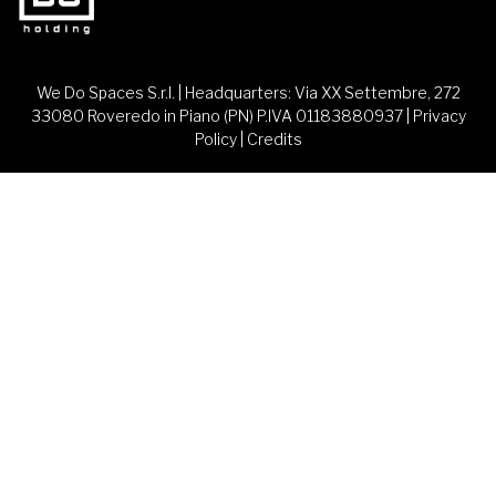
We Do Spaces S.r.l. | Headquarters: Via XX Settembre, 272
33080 Roveredo in Piano (PN) P.IVA 01183880937 |
Privacy
Policy
|
Credits