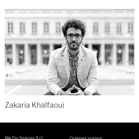
Zakaria Khalfaoui
We Do Spaces S.r.l.
Quiénes somos