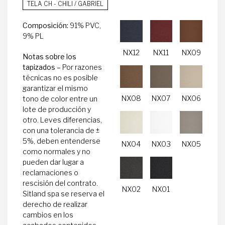
TELA CH - CHILI / GABRIEL
Composición:
91% PVC,
9% PL
NX12
NX11
NX09
Notas sobre los
tapizados –
Por razones
técnicas no es posible
garantizar el mismo
NX08
NX07
NX06
tono de color entre un
lote de producción y
otro. Leves diferencias,
con una tolerancia de ±
5%, deben entenderse
NX04
NX03
NX05
como normales y no
pueden dar lugar a
reclamaciones o
rescisión del contrato.
NX02
NX01
Sitland spa se reserva el
derecho de realizar
cambios en los