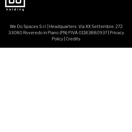
We Do Spaces S.r.l. | Headquarters: Via XX Settembre, 272
33080 Roveredo in Piano (PN) P.IVA 01183880937 |
Privacy
Policy
|
Credits