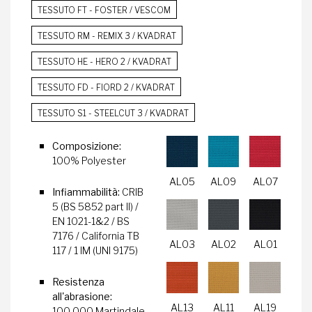
TESSUTO FT - FOSTER / VESCOM
TESSUTO RM - REMIX 3 / KVADRAT
TESSUTO HE - HERO 2 / KVADRAT
TESSUTO FD - FIORD 2 / KVADRAT
TESSUTO S1 - STEELCUT 3 / KVADRAT
Composizione:
100% Polyester
AL05
AL09
AL07
Infiammabilità:
CRIB
5 (BS 5852 part II) /
EN 1021-1&2 / BS
7176 / California TB
AL03
AL02
AL01
117 / 1 IM (UNI 9175)
Resistenza
all'abrasione:
AL13
AL11
AL19
100.000 Martindale