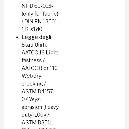
NF D 60-013-
(only for fabric)
/ DIN EN 13501-
1 B-s1,d0
Legge degli
Stati Uniti:
AATCC 16 Light
fastness /
AATCC 8 or 116
Wet/dry
crocking /
ASTM D4157-
07 Wyz
abrasion (heavy
duty) 100k /
ASTM D3511