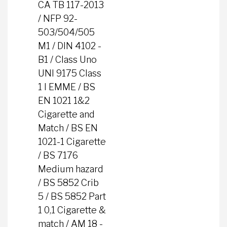
CA TB 117-2013
/ NFP 92-
503/504/505
M1 / DIN 4102 -
B1 / Class Uno
UNI 9175 Class
1 I EMME / BS
EN 1021 1&2
Cigarette and
Match / BS EN
1021-1 Cigarette
/ BS 7176
Medium hazard
/ BS 5852 Crib
5 / BS 5852 Part
1 0,1 Cigarette &
match / AM 18 -