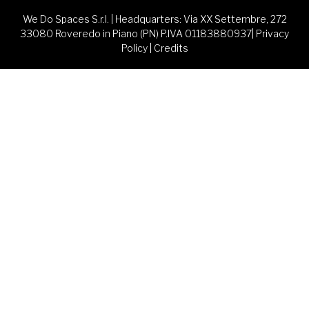
We Do Spaces S.r.l. | Headquarters: Via XX Settembre, 272
33080 Roveredo in Piano (PN) P.IVA 01183880937|
Privacy
Policy
|
Credits