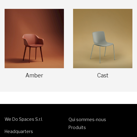
Amber
Cast
We Do Spaces S.r.l.
Qui sommes-nous
Produits
Headquarters