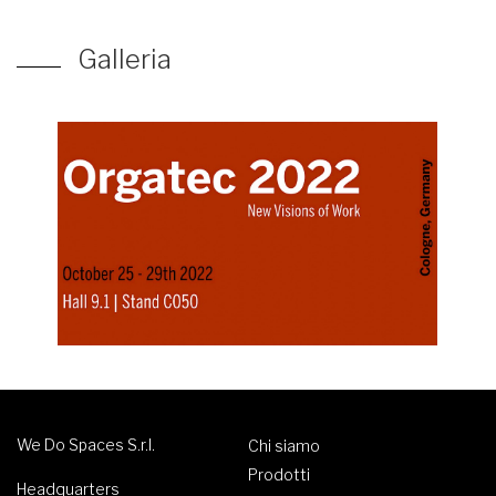
Galleria
We Do Spaces S.r.l.
Chi siamo
Prodotti
Headquarters