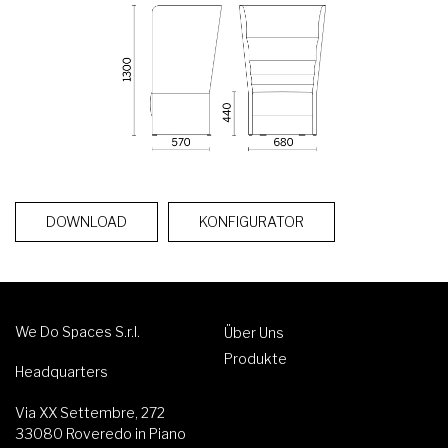
DOWNLOAD
KONFIGURATOR
We Do Spaces S.r.l.
Über Uns
Produkte
Headquarters
Via XX Settembre, 272
33080 Roveredo in Piano