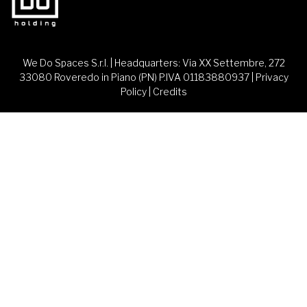
We Do Spaces S.r.l. | Headquarters: Via XX Settembre, 272
33080 Roveredo in Piano (PN) P.IVA 01183880937 |
Privacy
Policy
|
Credits