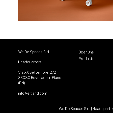
We Do Spaces S.r.l.
Über Uns
Produkte
Headquarters
Via XX Settembre, 272
33080 Roveredo in Piano
(PN)
info@sitland.com
We Do Spaces S.r.l. | Headquart