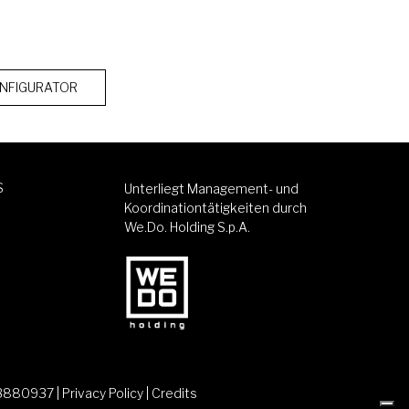
NFIGURATOR
S
Unterliegt Management- und
Koordinationtätigkeiten durch
We.Do. Holding S.p.A.
83880937 |
Privacy Policy
|
Credits