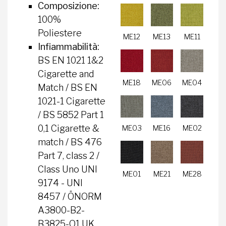
Composizione:
100%
Poliestere
ME12
ME13
ME11
Infiammabilità:
BS EN 1021 1&2
Cigarette and
ME18
ME06
ME04
Match / BS EN
1021-1 Cigarette
/ BS 5852 Part 1
0,1 Cigarette &
ME03
ME16
ME02
match / BS 476
Part 7, class 2 /
Class Uno UNI
ME01
ME21
ME28
9174 - UNI
8457 / ÖNORM
A3800-B2-
B3825-Q1 UK