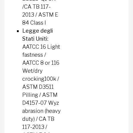
/CA TB 117-
2013 / ASTM E
84 Class I
Legge degli
Stati Uniti:
AATCC 16 Light
fastness /
AATCC 8 or 116
Wet/dry
crocking100k /
ASTM D3511
Pilling / ASTM
D4157-07 Wyz
abrasion (heavy
duty) / CA TB
117-2013 /